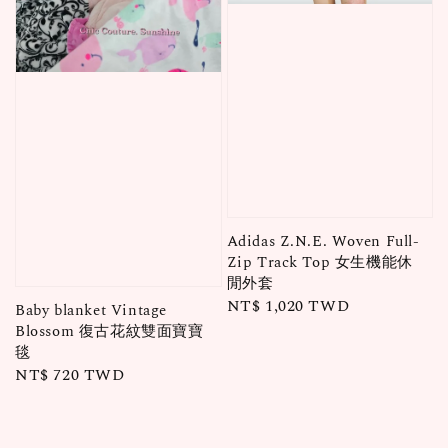
Adidas Z.N.E. Woven Full-
Zip Track Top 女生機能休
閒外套
Regular
NT$ 1,020 TWD
Baby blanket Vintage
price
Blossom 復古花紋雙面寶寶
毯
Regular
NT$ 720 TWD
price