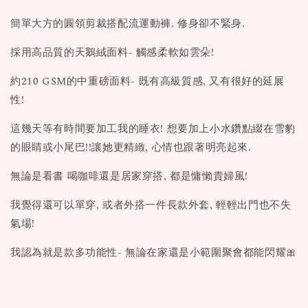
簡單大方的圓領剪裁搭配流運動褲. 修身卻不緊身.
採用高品質的天鵝絨面料- 觸感柔軟如雲朵!
約210 GSM的中重磅面料- 既有高級質感, 又有很好的延展
性!
這幾天等有時間要加工我的睡衣! 想要加上小水鑽點綴在雪豹
的眼睛或小尾巴!!讓她更精緻, 心情也跟著明亮起來.
無論是看書 喝咖啡還是居家穿搭, 都是慵懶貴婦風!
我覺得還可以單穿, 或者外搭一件長款外套, 輕輕出門也不失
氣場!
我認為就是款多功能性- 無論在家還是小範圍聚會都能閃耀🎀