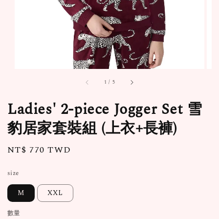
1
/
5
Ladies' 2-piece Jogger Set 雪
豹居家套裝組 (上衣+長褲)
Regular
NT$ 770 TWD
price
size
M
XXL
數量