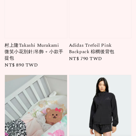
村上隆Takashi Murakami
Adidas Trefoil Pink
微笑小花別針/吊飾 + 小款手
Backpack 棕櫚後背包
提包
Regular
NT$ 790 TWD
Regular
NT$ 890 TWD
price
price