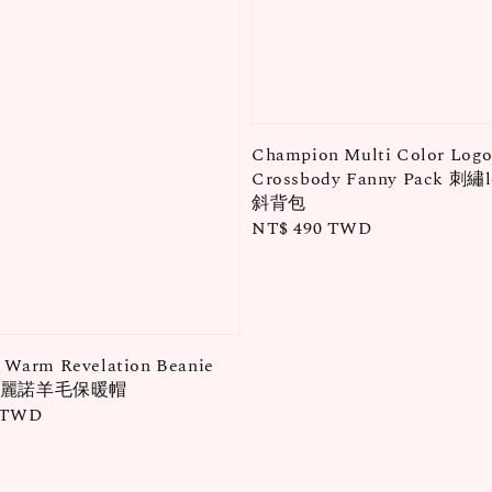
Champion Multi Color Logo
Crossbody Fanny Pack 刺繡
斜背包
Regular
NT$ 490 TWD
price
 Warm Revelation Beanie
o美麗諾羊毛保暖帽
0 TWD