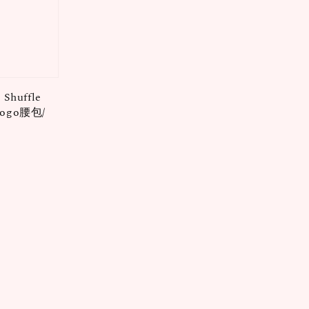
 Shuffle
logo腰包/