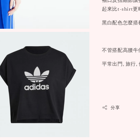
袖口反摺細節讓整
起來比t-shirt
黑白配色怎麼搭都
不管搭配高腰牛仔
平常出門, 旅行
分享