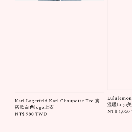
Lululemon
Karl Lagerfeld Karl Choupette Tee 實
溫暖log
搭款白色logo上衣
Regular
NT$ 1,05
Regular
NT$ 980 TWD
price
price