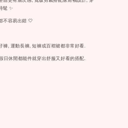
體更有層次感, 寬版剪裁搭配落肩袖設計, 穿
更時髦 ✨
不容易出錯 🤍
褲, 運動長褲, 短褲或百褶裙都非常好看.
, 假日休閒都能件就穿出舒服又好看的搭配.