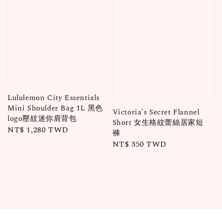
Lululemon City Essentials
Mini Shoulder Bag 1L 黑色
Victoria's Secret Flannel
logo壓紋迷你肩背包
Short 女生格紋蕾絲居家短
Regular
NT$ 1,280 TWD
褲
price
Regular
NT$ 350 TWD
price