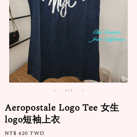
1
/
1
Aeropostale Logo Tee 女生
logo短袖上衣
Regular
NT$ 420 TWD