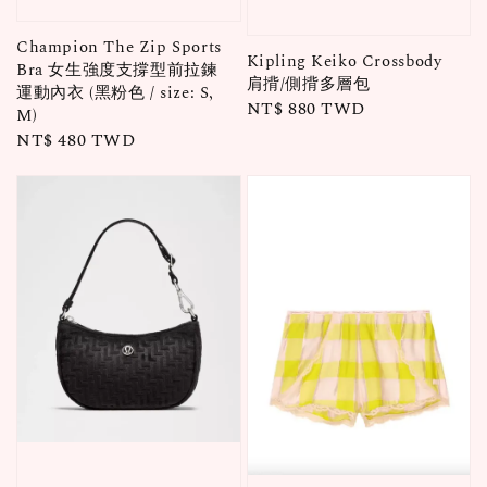
Champion The Zip Sports
Kipling Keiko Crossbody
Bra 女生強度支撐型前拉鍊
肩揹/側揹多層包
運動內衣 (黑粉色 / size: S,
Regular
NT$ 880 TWD
M)
price
Regular
NT$ 480 TWD
price