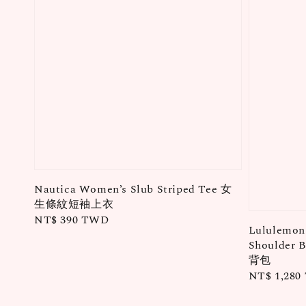
Nautica Women’s Slub Striped Tee 女
生條紋短袖上衣
Regular
NT$ 390 TWD
Lululemon 
price
Shoulder
背包
Regular
NT$ 1,28
price