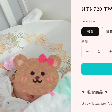
Regular
NT$ 720 T
price
selection
黑白
寶
數量
💗 現貨商品 💗
Baby blanket