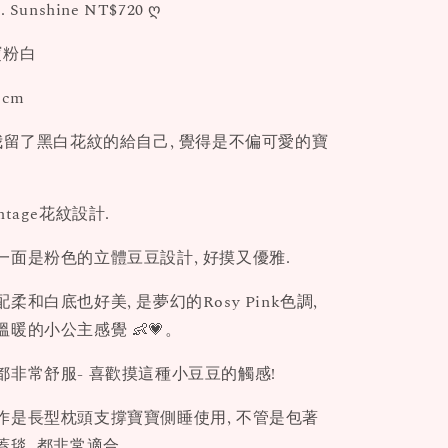
. Sunshine NT$720 ღ
寶寶粉白
01cm
我留了黑白花紋的給自己, 覺得是不偏可愛的寶
tage花紋設計.
一面是粉色的立體豆豆設計, 好摸又優雅.
和白底也好美, 是夢幻的Rosy Pink色調,
暖的小公主感覺 👶💗。
都非常舒服- 喜歡摸這種小豆豆的觸感!
作是長型枕頭支撐寶寶側睡使用, 不管是包著
毯, 都非常適合.