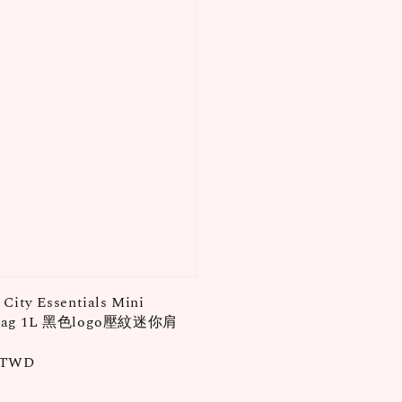
City Essentials Mini
 Bag 1L 黑色logo壓紋迷你肩
0 TWD