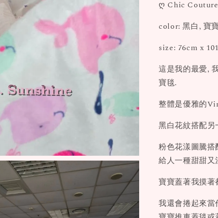
ღ Chic Couture
color: 黑白, 
size: 76cm x 1
這是我的最愛, 
寶毯.
整體是優雅的Vin
黑白花紋搭配另
粉色花漾圖騰搭配柔
給人一種甜甜又溫
寶寶蓋著我摸著
我還會捲起來當
寶寶推車蓋毯或蓋