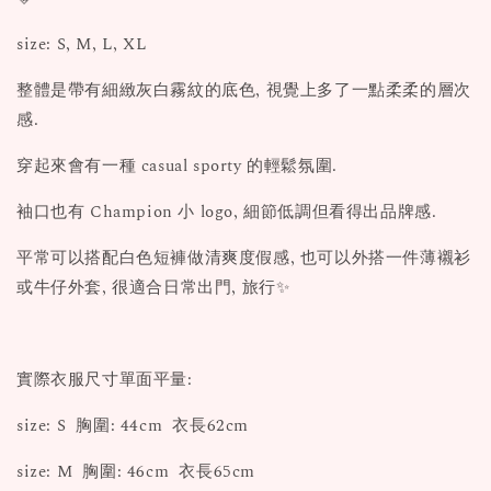
size: S, M, L, XL
整體是帶有細緻灰白霧紋的底色, 視覺上多了一點柔柔的層次
感.
穿起來會有一種 casual sporty 的輕鬆氛圍.
袖口也有 Champion 小 logo, 細節低調但看得出品牌感.
平常可以搭配白色短褲做清爽度假感, 也可以外搭一件薄襯衫
或牛仔外套, 很適合日常出門, 旅行✨
實際衣服尺寸單面平量:
size: S 胸圍: 44cm 衣長62cm
size: M 胸圍: 46cm 衣長65cm