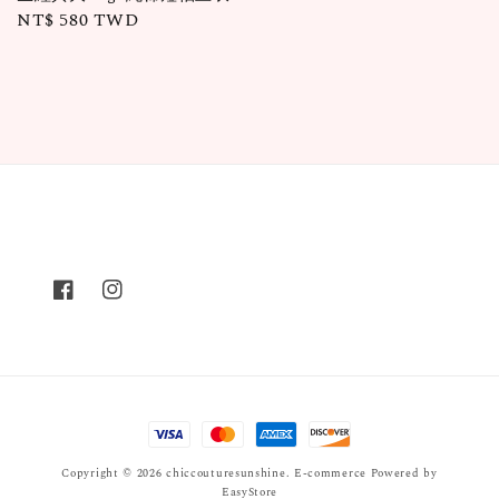
Regular
NT$ 580 TWD
price
Copyright © 2026 chiccouturesunshine. E-commerce Powered by
EasyStore