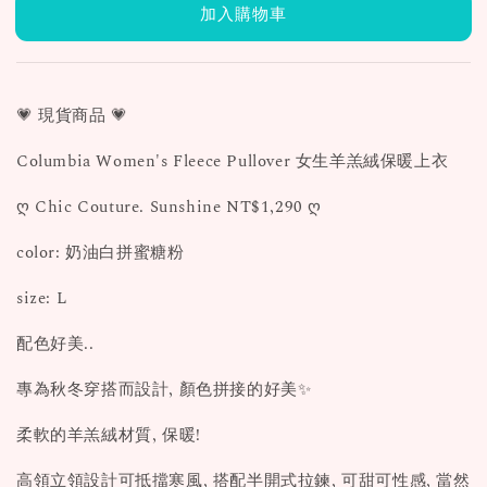
加入購物車
💗 現貨商品 💗
Columbia Women's Fleece Pullover 女生羊羔絨保暖上衣
ღ Chic Couture. Sunshine NT$1,290 ღ
color: 奶油白拼蜜糖粉
size: L
配色好美..
專為秋冬穿搭而設計, 顏色拼接的好美✨
柔軟的羊羔絨材質, 保暖!
高領立領設計可抵擋寒風, 搭配半開式拉鍊, 可甜可性感, 當然