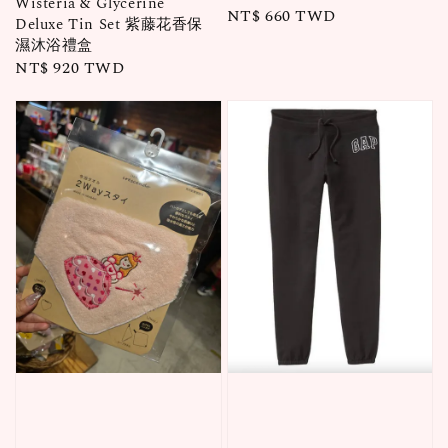
Wisteria & Glycerine
Regular
NT$ 660 TWD
Deluxe Tin Set 紫藤花香保
price
濕沐浴禮盒
Regular
NT$ 920 TWD
price