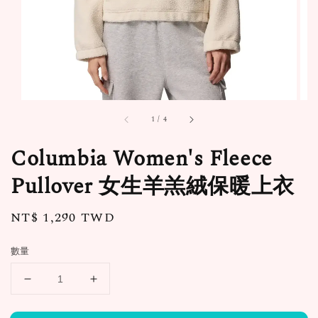
1
/
4
Columbia Women's Fleece
Pullover 女生羊羔絨保暖上衣
Regular
NT$ 1,290 TWD
price
數量