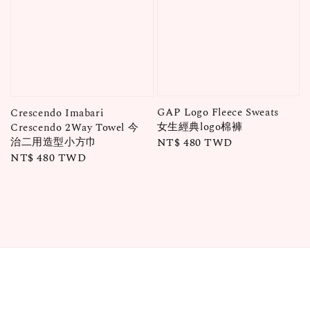
GAP Logo Fleece Sweats
Crescendo Imabari
女生經典logo棉褲
Crescendo 2Way Towel 今
治二用造型小方巾
Regular
NT$ 480 TWD
Regular
NT$ 480 TWD
price
price