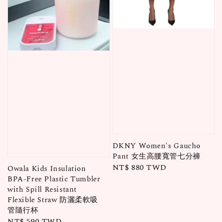
DKNY Women's Gaucho
Pant 女生高腰寬管七分褲
Regular
NT$ 880 TWD
Owala Kids Insulation
BPA-Free Plastic Tumbler
price
with Spill Resistant
Flexible Straw 防灑柔軟吸
管隨行杯
Regular
NT$ 590 TWD