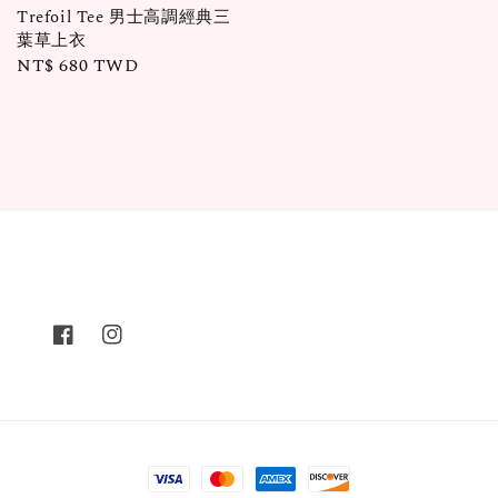
Trefoil Tee 男士高調經典三
葉草上衣
Regular
NT$ 680 TWD
price