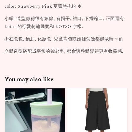
color: Strawberry Pink 草莓熊抱粉 🍓
小帽T造型做得很有細節, 有帽子, 袖口, 下擺縮口, 正面還有
Lotso 的可愛刺繡圖案和 LOTSO 字樣.
掛在包包, 鑰匙, 化妝包, 兒童背包或娃娃旁邊都超吸睛 ✨🎀
立體造型搭配成平常的鑰匙串, 都會讓整體變得更有收藏感.
You may also like