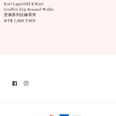
Karl Lagerfeld K/Karl
Graffiti Zip Around Wallet
塗鴉系列拉鍊長夾
Regular
NT$ 1,820 TWD
price