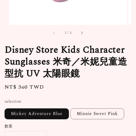
1
/
2
Disney Store Kids Character
Sunglasses 米奇／米妮兒童造
型抗 UV 太陽眼鏡
Regular
NT$ 360 TWD
price
selection
Mickey Adventure Blue
Minnie Sweet Pink
數量