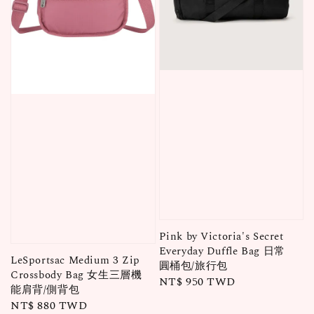
Pink by Victoria's Secret
Everyday Duffle Bag 日常
LeSportsac Medium 3 Zip
圓桶包/旅行包
Crossbody Bag 女生三層機
Regular
NT$ 950 TWD
能肩背/側背包
price
Regular
NT$ 880 TWD