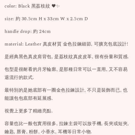
color: Black 黑荔枝紋 🖤✨
size: 約 30.5cm H x 33cm W x 2.5cm D
handle drop: 約 24cm
material: Leather 真皮材質 金色拉鍊細節, 可擴充包底設計!
是經典黑色真皮肩背包, 是荔枝紋真皮皮革, 很有份量和質感.
包型是很耐看的月牙輪廓, 是那種日常可以一直用, 又不容易
退流行的款式.
最特別的是她底部有一圈金色拉鍊設計, 不只是裝飾而已, 也
能讓包包底部有延展感.
視覺上更多了精緻亮點.
容量也比一般包實用很多, 拉鍊主袋可以放手機, 長夾或短夾,
鑰匙, 唇膏, 粉餅, 小香水, 耳機等日常小物.