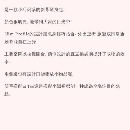
是一款小巧俐落的斜背隨身包.
顏色很明亮, 能帶到大家的目光中!
Slim Profile的設計讓包身輕巧貼合- 外出逛街 旅遊或日常通
勤都能自在上身.
主要空間以拉鏈開合, 前側設計的直立插袋則提升了取物的效
率~
兩側邊也有設計口袋擺放小物品喔.
簡單搭配白Tee還是搭配小黑裙都能一秒成為全場注目的焦
點.