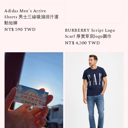
Adidas Men's Active
Shorts 男士三線吸濕排汗運
動短褲
Regular
NT$ 590 TWD
BURBERRY Script Logo
price
Scarf 厚實草寫logo圍巾
Regular
NT$ 4,500 TWD
price