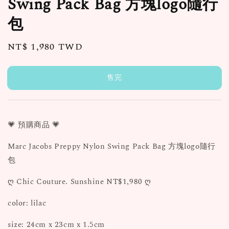
Swing Pack Bag 方塊logo隨行
包
Regular
NT$ 1,980 TWD
售完
price
售完
💗 預購商品 💗
Marc Jacobs Preppy Nylon Swing Pack Bag 方塊logo隨行
包
ღ Chic Couture. Sunshine NT$1,980 ღ
color: lilac
size: 24cm x 23cm x 1.5cm