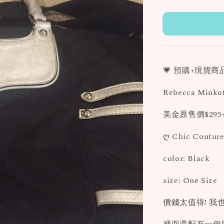
price
💗 預購+現貨商品
Rebecca Min
美金原售價$295+t
ღ Chic Couture
color: Black
size: One Size
價錢太值得! 我