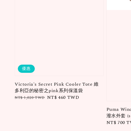
優惠
Victoria's Secret Pink Cooler Tote 維
多利亞的秘密之pink系列保溫袋
Regular
Sale
NT$ 460 TWD
NT$ 1,020 TWD
price
price
Puma Win
潑水外套 (siz
Regular
NT$ 700 
price