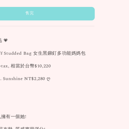
售完
 💗
koff Studded Bag 女生黑鉚釘多功能媽媽包
ax, 相當於台幣$10,220
. Sunshine NT$2,280 ღ
也擁有一個她!