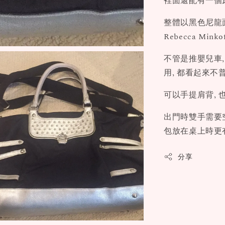
裡面還配有一個尿
整體以黑色尼龍面
Rebecca Mi
不管是推嬰兒車,
用, 都看起來不普
可以手提肩背, 
出門時雙手需要空
包放在桌上時更
分享