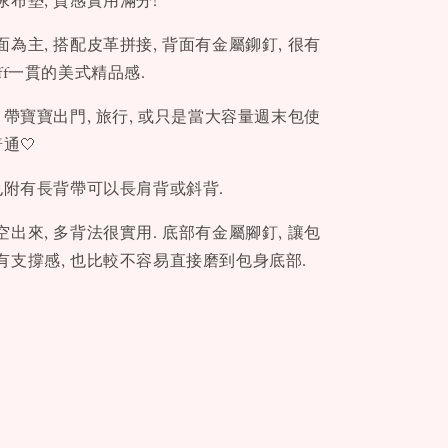
布墊, 質感實用滿分!
為主, 搭配皮革拼接, 背面有金屬鉚釘, 很有
nkoff一貫的美式精品感.
 帶寶寶出門, 旅行, 或只是當大容量週末包使
通🤍
也附有長背帶可以長肩背或斜背.
出來, 多背法很實用. 底部有金屬腳釘, 讓包
有支撐感, 也比較不容易直接磨到包身底部.