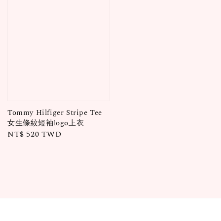
Tommy Hilfiger Stripe Tee
女生條紋短袖logo上衣
Regular
NT$ 520 TWD
price