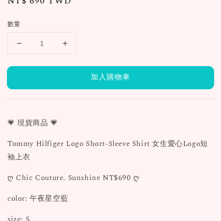
Regular
NT$ 690 TWD
price
數量
加入購物車
💗 現貨商品 💗
Tommy Hilfiger Logo Short-Sleeve Shirt 女生愛心Logo短
袖上衣
ღ Chic Couture. Sunshine NT$690 ღ
color: 午夜星空藍
size: S