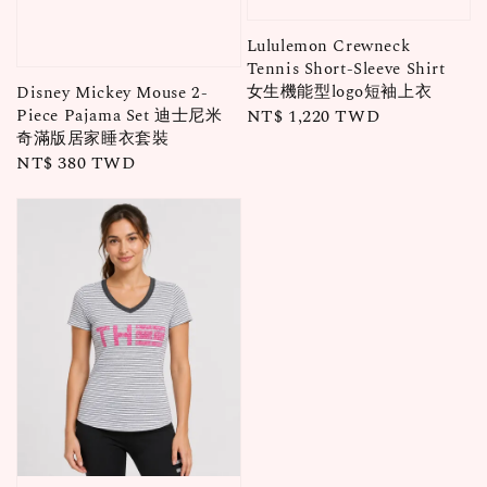
Lululemon Crewneck
Tennis Short-Sleeve Shirt
女生機能型logo短袖上衣
Disney Mickey Mouse 2-
Regular
NT$ 1,220 TWD
Piece Pajama Set 迪士尼米
奇滿版居家睡衣套裝
price
Regular
NT$ 380 TWD
price