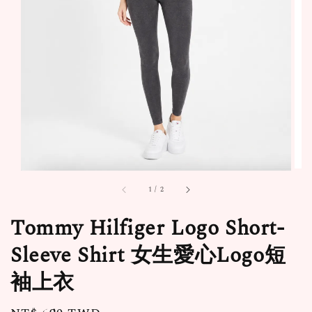
1
/
2
Tommy Hilfiger Logo Short-
Sleeve Shirt 女生愛心Logo短
袖上衣